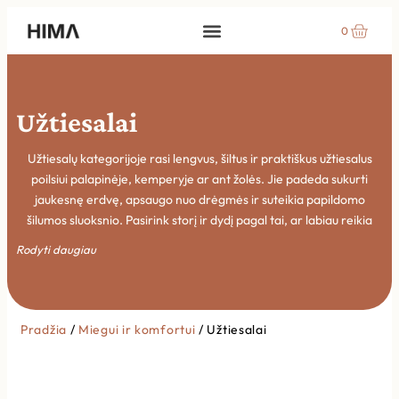
0
Užtiesalai
Užtiesalų kategorijoje rasi lengvus, šiltus ir praktiškus užtiesalus
poilsiui palapinėje, kemperyje ar ant žolės. Jie padeda sukurti
jaukesnę erdvę, apsaugo nuo drėgmės ir suteikia papildomo
šilumos sluoksnio. Pasirink storį ir dydį pagal tai, ar labiau reikia
komforto miegui, ar daugiafunkcio užtiesalo kasdieniam
Rodyti daugiau
naudojimui.
Pradžia
/
Miegui ir komfortui
/ Užtiesalai