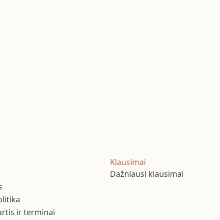
Klausimai
Dažniausi klausimai
s
litika
tis ir terminai