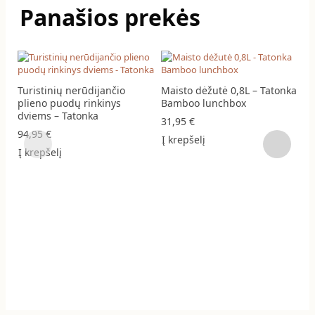
Panašios prekės
Turistinių nerūdijančio
Maisto dėžutė 0,8L – Tatonka
plieno puodų rinkinys
Bamboo lunchbox
dviems – Tatonka
31,95
€
94,95
€
Į krepšelį
Į krepšelį
Sh
8
Į 