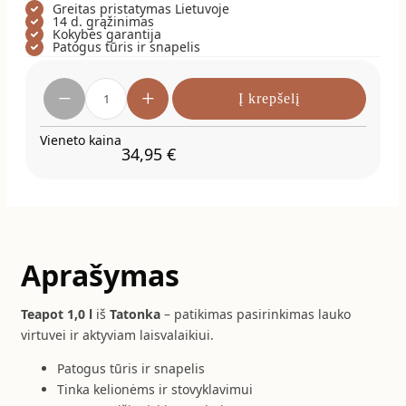
Greitas pristatymas Lietuvoje
14 d. grąžinimas
Kokybės garantija
Patogus tūris ir snapelis
−
+
Į krepšelį
Vieneto kaina
34,95
€
Aprašymas
Teapot 1,0 l
iš
Tatonka
– patikimas pasirinkimas lauko
virtuvei ir aktyviam laisvalaikiui.
Patogus tūris ir snapelis
Tinka kelionėms ir stovyklavimui