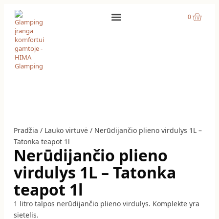
0
PALAPINIŲ NUOMA
IRKLENČIŲ NUOMA
Pradžia
/
Lauko virtuvė
/ Nerūdijančio plieno virdulys 1L –
Tatonka teapot 1l
Nerūdijančio plieno
virdulys 1L – Tatonka
teapot 1l
1 litro talpos nerūdijančio plieno virdulys. Komplekte yra
sietelis.