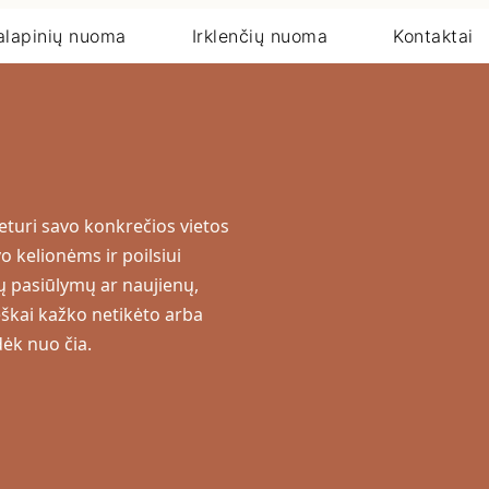
alapinių nuoma
Irklenčių nuoma
Kontaktai
neturi savo konkrečios vietos
o kelionėms ir poilsiui
tų pasiūlymų ar naujienų,
ieškai kažko netikėto arba
dėk nuo čia.