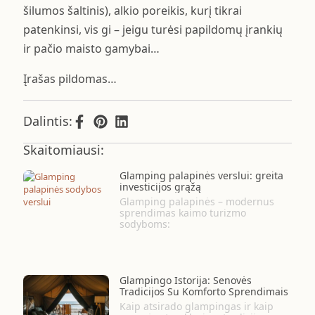
šilumos šaltinis), alkio poreikis, kurį tikrai
patenkinsi, vis gi – jeigu turėsi papildomų įrankių
ir pačio maisto gamybai…
Įrašas pildomas…
Dalintis:
Skaitomiausi:
Glamping palapinės verslui: greita
investicijos grąžą
Glamping palapinės – modernus
sprendimas kaimo turizmo
sodyboms:
Glampingo Istorija: Senovės
Tradicijos Su Komforto Sprendimais
Kaip atsirado glampingas ir kaip