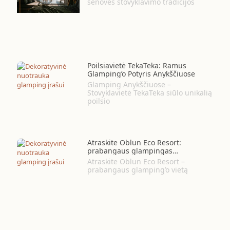
senovės stovyklavimo tradicijos
Poilsiavietė TekaTeka: Ramus
Glamping’o Potyris Anykščiuose
Glamping Anykščiuose –
Stovyklavietė TekaTeka siūlo unikalią
poilsio
Atraskite Oblun Eco Resort:
prabangaus glampingas
Juodkalnijoje
Atraskite Oblun Eco Resort –
prabangaus glamping’o vietą