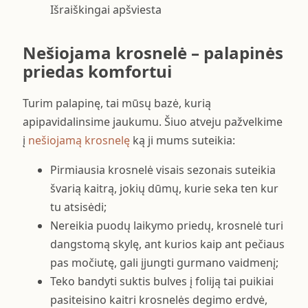
Nešiojama krosnelė – palapinės
priedas komfortui
Turim palapinę, tai mūsų bazė, kurią
apipavidalinsime jaukumu. Šiuo atveju pažvelkime
į
nešiojamą krosnelę
ką ji mums suteikia:
Pirmiausia krosnelė visais sezonais suteikia
švarią kaitrą, jokių dūmų, kurie seka ten kur
tu atsisėdi;
Nereikia puodų laikymo priedų, krosnelė turi
dangstomą skylę, ant kurios kaip ant pečiaus
pas močiutę, gali įjungti gurmano vaidmenį;
Teko bandyti suktis bulves į foliją tai puikiai
pasiteisino kaitri krosnelės degimo erdvė,