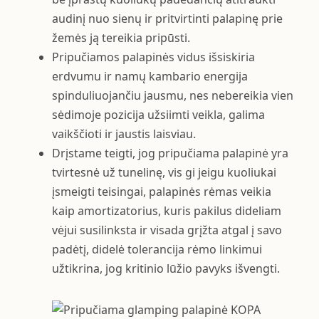
audinį nuo sienų ir pritvirtinti palapinę prie
žemės ją tereikia pripūsti.
Pripučiamos palapinės vidus išsiskiria
erdvumu ir namų kambario energija
spinduliuojančiu jausmu, nes nebereikia vien
sėdimoje pozicija užsiimti veikla, galima
vaikščioti ir jaustis laisviau.
Drįstame teigti, jog pripučiama palapinė yra
tvirtesnė už tunelinę, vis gi jeigu kuoliukai
įsmeigti teisingai, palapinės rėmas veikia
kaip amortizatorius, kuris pakilus dideliam
vėjui susilinksta ir visada grįžta atgal į savo
padėtį, didelė tolerancija rėmo linkimui
užtikrina, jog kritinio lūžio pavyks išvengti.