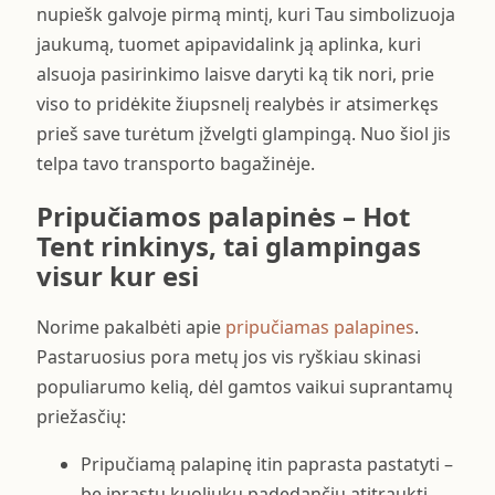
nupiešk galvoje pirmą mintį, kuri Tau simbolizuoja
jaukumą, tuomet apipavidalink ją aplinka, kuri
alsuoja pasirinkimo laisve daryti ką tik nori, prie
viso to pridėkite žiupsnelį realybės ir atsimerkęs
prieš save turėtum įžvelgti glampingą. Nuo šiol jis
telpa tavo transporto bagažinėje.
Pripučiamos palapinės – Hot
Tent rinkinys, tai glampingas
visur kur esi
Norime pakalbėti apie
pripučiamas palapines
.
Pastaruosius pora metų jos vis ryškiau skinasi
populiarumo kelią, dėl gamtos vaikui suprantamų
priežasčių:
Pripučiamą palapinę itin paprasta pastatyti –
be įprastų kuoliukų padedančių atitraukti